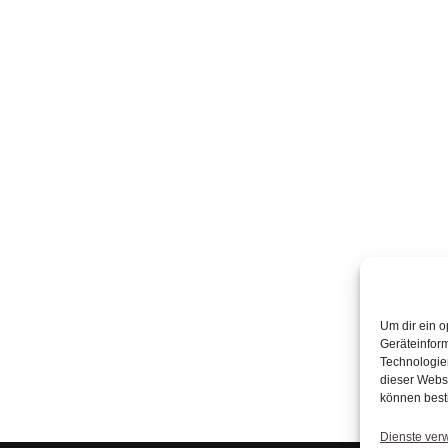
Um dir ein o
Geräteinfor
Technologien
dieser Websi
können best
Dienste ver